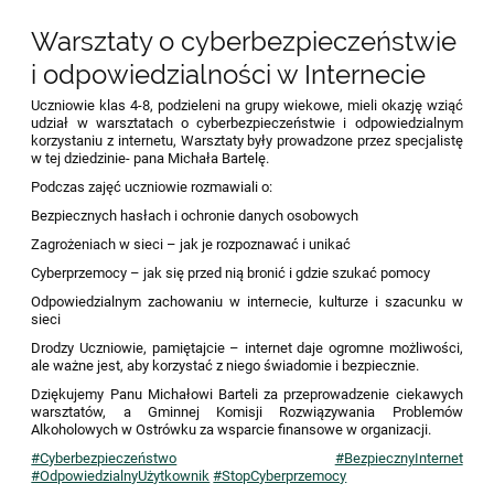
Warsztaty o cyberbezpieczeństwie
i odpowiedzialności w Internecie
Uczniowie klas 4-8, podzieleni na grupy wiekowe, mieli okazję wziąć
udział w warsztatach o cyberbezpieczeństwie i odpowiedzialnym
korzystaniu z internetu, Warsztaty były prowadzone przez specjalistę
w tej dziedzinie- pana Michała Bartelę.
Podczas zajęć uczniowie rozmawiali o:
Bezpiecznych hasłach i ochronie danych osobowych
Zagrożeniach w sieci – jak je rozpoznawać i unikać
Cyberprzemocy – jak się przed nią bronić i gdzie szukać pomocy
Odpowiedzialnym zachowaniu w internecie, kulturze i szacunku w
sieci
Drodzy Uczniowie, pamiętajcie – internet daje ogromne możliwości,
ale ważne jest, aby korzystać z niego świadomie i bezpiecznie.
Dziękujemy Panu Michałowi Barteli za przeprowadzenie ciekawych
warsztatów, a Gminnej Komisji Rozwiązywania Problemów
Alkoholowych w Ostrówku za wsparcie finansowe w organizacji.
#Cyberbezpieczeństwo
#BezpiecznyInternet
#OdpowiedzialnyUżytkownik
#StopCyberprzemocy