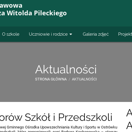
tawowa
za Witolda Pileckiego
O szkole
Uczniowie i rodzice
Galeria zdjęć
Projek
Aktualności
STRONA GŁÓWNA
/
AKTUALNOŚCI
rów Szkół i Przedszkoli
A
kowej Gminnego Ośrodka Upowszechniania Kultury i Sportu w Ostrówku
zedszkoli, którą zorganizowali: pani Barbara Kochanowska – starszy