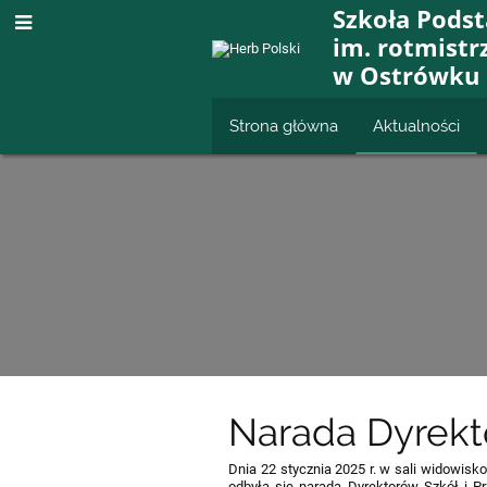
Szkoła Pods
im. rotmistr
w Ostrówku
Strona główna
Aktualności
Aktualności
Narada Dyrekto
Dnia 22 stycznia 2025 r. w sali widowis
odbyła się narada Dyrektorów Szkół i Pr