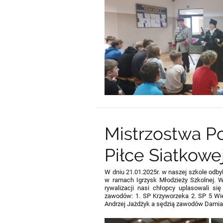
Mistrzostwa P
Piłce Siatkow
W dniu 21.01.2025r. w naszej szkole odb
w ramach Igrzysk Młodzieży Szkolnej. W
rywalizacji nasi chłopcy uplasowali s
zawodów: 1. SP Krzyworzeka 2. SP 5 Wie
Andrzej Jażdżyk a sędzią zawodów Damian