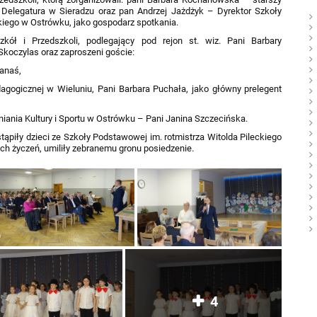
 Delegatura w Sieradzu oraz pan Andrzej Jażdżyk – Dyrektor Szkoły
kiego w Ostrówku, jako gospodarz spotkania.
zkół i Przedszkoli, podlegający pod rejon st. wiz. Pani Barbary
Skoczylas oraz zaproszeni goście:
anaś,
agogicznej w Wieluniu, Pani Barbara Puchała, jako główny prelegent
ania Kultury i Sportu w Ostrówku – Pani Janina Szczecińska.
tąpiły dzieci ze Szkoły Podstawowej im. rotmistrza Witolda Pileckiego
ch życzeń, umiliły zebranemu gronu posiedzenie.
4