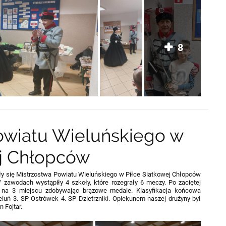
8
owiatu Wieluńskiego w
ej Chłopców
yły się Mistrzostwa Powiatu Wieluńskiego w Piłce Siatkowej Chłopców
 zawodach wystąpiły 4 szkoły, które rozegrały 6 meczy. Po zaciętej
ię na 3 miejscu zdobywając brązowe medale. Klasyfikacja końcowa
luń 3. SP Ostrówek 4. SP Dzietrzniki. Opiekunem naszej drużyny był
 Fojtar.