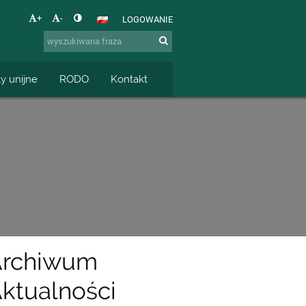
+
-
LOGOWANIE
ty unijne
RODO
Kontakt
Archiwum
ktualności