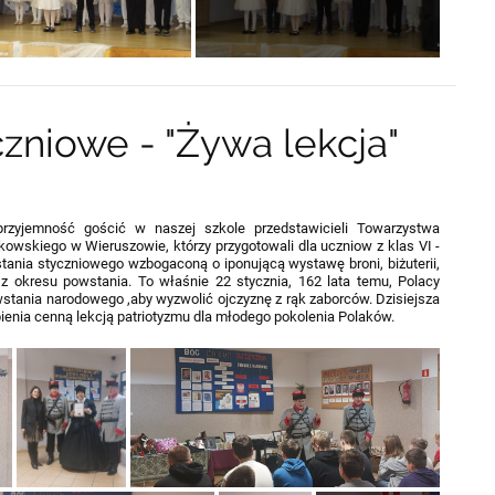
zniowe - "Żywa lekcja"
rzyjemność gościć w naszej szkole przedstawicieli Towarzystwa
kowskiego w Wieruszowie, którzy przygotowali dla uczniow z klas VI -
stania styczniowego wzbogaconą o iponującą wystawę broni, biżuterii,
i z okresu powstania. To właśnie 22 stycznia, 162 lata temu, Polacy
stania narodowego ,aby wyzwolić ojczyznę z rąk zaborców. Dzisiejsza
ątpienia cenną lekcją patriotyzmu dla młodego pokolenia Polaków.