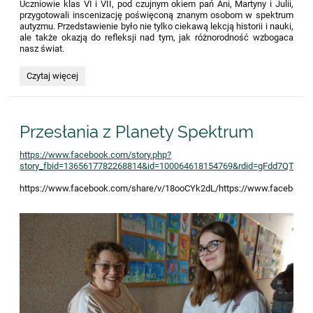
Uczniowie klas VI i VII, pod czujnym okiem pań Ani, Martyny i Julii,
przygotowali inscenizację poświęconą znanym osobom w spektrum
autyzmu. Przedstawienie było nie tylko ciekawą lekcją historii i nauki,
ale także okazją do refleksji nad tym, jak różnorodność wzbogaca
nasz świat.
Dzień
Czytaj więcej
Świadomości
Autyzmu
:
Przesłania z Planety Spektrum
https://www.facebook.com/story.php?
story_fbid=1365617782268814&id=100064618154769&rdid=gFdd7QTulP
https://www.facebook.com/share/v/18ooCYk2dL/https://www.facebook