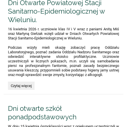
Dni Otwarte Powiatowej Stacji
Sanitarno-Epidemiologicznej w
Wieluniu.
16 kwietnia 2026 r. uczniowie klas IV i V wraz z paniami Anitą Miś
oraz Martyną Giełzak wzięli udział w Dniach Otwartych Powiatowej
Stacji Sanitarno-Epidemiologicznej w Wieluniu.
Podczas wizyty mieli okazję zobaczyć pracę Oddziału
Laboratoryjnego, poznać zadania Oddziału Nadzoru Sanitarnego oraz
odwiedzić interaktywne stoisko profilaktyczne. Uczniowie
uczestniczyli w licznych pokazach, m.in. uczyli się samobadania
piersi na profesjonalnym fantomie, poznali zasady bezpiecznego
usuwania kleszczy, przypomnieli sobie podstawy higieny jamy ustnej
oraz mogli sprawdzić swoje zmysły, korzystając z alkogogli.
Dni
Czytaj więcej
Otwarte
Powiatowej
Stacji
Sanitarno-
Dni otwarte szkół
Epidemiologicznej
w
ponadpodstawowych
Wieluniu.:
W dniu 15 kwietnia ósmoklasości wraz z opiekunem uczestniczyli w