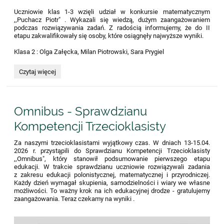
Uczniowie klas 1-3 wzięli udział w konkursie matematycznym
,,Puchacz Piotr" . Wykazali się wiedzą, dużym zaangażowaniem
podczas rozwiązywania zadań. Z radością informujemy, że do II
etapu zakwalifikowały się osoby, które osiągnęły najwyższe wyniki.
Klasa 2 : Olga Załęcka, Milan Piotrowski, Sara Prygiel
Puchacz
Czytaj więcej
Piotr:
Omnibus - Sprawdzianu
Kompetencji Trzecioklasisty
Za naszymi trzecioklasistami wyjątkowy czas. W dniach 13-15.04.
2026 r. przystąpili do Sprawdzianu Kompetencji Trzecioklasisty
,,Omnibus", który stanowił podsumowanie pierwszego etapu
edukacji. W trakcie sprawdzianu uczniowie rozwiązywali zadania
z zakresu edukacji polonistycznej, matematycznej i przyrodniczej.
Każdy dzień wymagał skupienia, samodzielności i wiary we własne
możliwości. To ważny krok na ich edukacyjnej drodze - gratulujemy
zaangażowania. Teraz czekamy na wyniki .