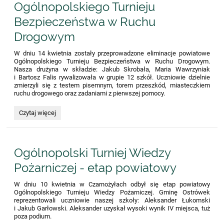
Ogólnopolskiego Turnieju
Bezpieczeństwa w Ruchu
Drogowym
W dniu 14 kwietnia zostały przeprowadzone eliminacje powiatowe
Ogólnopolskiego Turnieju Bezpieczeństwa w Ruchu Drogowym.
Nasza drużyna w składzie: Jakub Skrobała, Maria Wawrzyniak
i Bartosz Falis rywalizowała w grupie 12 szkół. Uczniowie dzielnie
zmierzyli się z testem pisemnym, torem przeszkód, miasteczkiem
ruchu drogowego oraz zadaniami z pierwszej pomocy.
Ogólnopolskiego
Czytaj więcej
Turnieju
Bezpieczeństwa
w
Ruchu
Ogólnopolski Turniej Wiedzy
Drogowym:
Pożarniczej - etap powiatowy
W dniu 10 kwietnia w Czarnożyłach odbył się etap powiatowy
Ogólnopolskiego Turnieju Wiedzy Pożarniczej. Gminę Ostrówek
reprezentowali uczniowie naszej szkoły: Aleksander Łukomski
i Jakub Garłowski. Aleksander uzyskał wysoki wynik IV miejsca, tuż
poza podium.