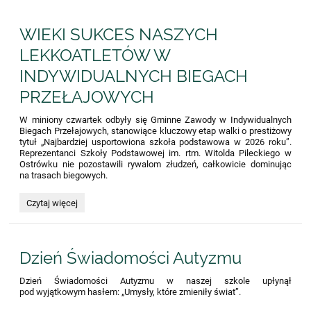
Maja
w
WIEKI SUKCES NASZYCH
naszej
szkole
LEKKOATLETÓW W
🇵🇱:
INDYWIDUALNYCH BIEGACH
PRZEŁAJOWYCH
W miniony czwartek odbyły się Gminne Zawody w Indywidualnych
Biegach Przełajowych, stanowiące kluczowy etap walki o prestiżowy
tytuł „Najbardziej usportowiona szkoła podstawowa w 2026 roku”.
Reprezentanci Szkoły Podstawowej im. rtm. Witolda Pileckiego w
Ostrówku nie pozostawili rywalom złudzeń, całkowicie dominując
na trasach biegowych.
WIEKI
Czytaj więcej
SUKCES
NASZYCH
LEKKOATLETÓW
W
Dzień Świadomości Autyzmu
INDYWIDUALNYCH
BIEGACH
PRZEŁAJOWYCH:
Dzień Świadomości Autyzmu w naszej szkole upłynął
pod wyjątkowym hasłem: „Umysły, które zmieniły świat”.