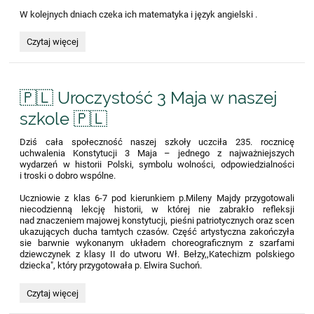
W kolejnych dniach czeka ich matematyka i język angielski .
EGZAMIN
Czytaj więcej
ÓSMOKLASISTY
2026:
🇵🇱 Uroczystość 3 Maja w naszej
szkole 🇵🇱
Dziś cała społeczność naszej szkoły uczciła 235. rocznicę
uchwalenia Konstytucji 3 Maja – jednego z najważniejszych
wydarzeń w historii Polski, symbolu wolności, odpowiedzialności
i troski o dobro wspólne.
Uczniowie z klas 6-7 pod kierunkiem p.Mileny Majdy przygotowali
niecodzienną lekcję historii, w której nie zabrakło refleksji
nad znaczeniem majowej konstytucji, pieśni patriotycznych oraz scen
ukazujących ducha tamtych czasów. Część artystyczna zakończyła
sie barwnie wykonanym układem choreograficznym z szarfami
dziewczynek z klasy II do utworu Wł. Bełzy,,Katechizm polskiego
dziecka", który przygotowała p. Elwira Suchoń.
🇵🇱
Czytaj więcej
Uroczystość
3