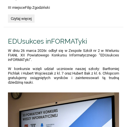
III miejsceFilip Zgodziński
Ogólnopolski
Czytaj więcej
Turniej
Wiedzy
Pożarniczej
-
EDUsukces inFORMATyki
etap
gminny:
W dniu 26 marca 2026r. odbył się w Zespole Szkół nr 2 w Wieluniu
FIANŁ XII Powiatowego Konkursu Informatycznego “EDUsukces
inFORMATyki”.
W konkursie wzięli udział uczniowie naszej szkoły: Bartłomiej
Pichlak i Hubert Wojcieszak z kl. 7 oraz Hubert Bak z kl. 6. Chłopcom
gratulujemy osiągniętych wyników i zainteresowań tą trudną
dziedziną nauki.