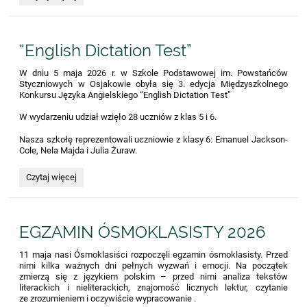
Piotr:
“English Dictation Test”
W dniu 5 maja 2026 r. w Szkole Podstawowej im. Powstańców
Styczniowych w Osjakowie obyła się 3. edycja Międzyszkolnego
Konkursu Języka Angielskiego “English Dictation Test”
W wydarzeniu udział wzięło 28 uczniów z klas 5 i 6.
Nasza szkołę reprezentowali uczniowie z klasy 6: Emanuel Jackson-
Cole, Nela Majda i Julia Żuraw.
“English
Czytaj więcej
Dictation
Test”
:
EGZAMIN ÓSMOKLASISTY 2026
11 maja nasi Ósmoklasiści rozpoczęli egzamin ósmoklasisty. Przed
nimi kilka ważnych dni pełnych wyzwań i emocji. Na początek
zmierzą się z językiem polskim – przed nimi analiza tekstów
literackich i nieliterackich, znajomość licznych lektur, czytanie
ze zrozumieniem i oczywiście wypracowanie .