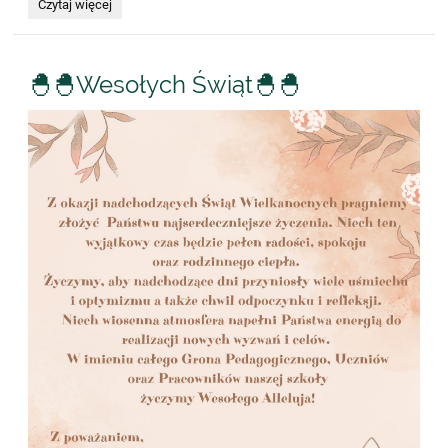
EDUsukces
Czytaj więcej
inFORMATyki:
🐣🐣Wesołych Świąt🐣🐣