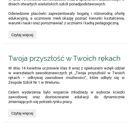
dniach otwartych wieluńskich szkół ponadpodstawowych.
Odwiedzone placówki zaprezentowały bogatą i różnorodną ofertę
edukacyjną, a uczniowie mieli okazję poznać kierunki kształcenia,
warunki nauki oraz porozmawiać z uczniami i kadrą pedagogiczną.
Dni
Czytaj więcej
otwarte
szkół
ponadpodstawowych:
Twoja przyszłość w Twoich rękach
W dniu 14 kwietnia uczniowie klas 8 wraz z opiekunem wzięli udział
w warsztatach zawodoznawczych pt. „Twoja przyszłość w Twoich
rękach – odkrywaj zawodowe możliwości”, które odbyły się w
Zespole Szkół Nr 1 w Wieluniu.
Celem wydarzenia było wsparcie młodzieży w wyborze ścieżki
zawodowej oraz dostosowanie edukacji do dynamicznie
zmieniających się potrzeb rynku pracy.
Twoja
Czytaj więcej
przyszłość
w
Twoich
rękach: